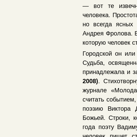
— вот те извечн
человека. Простот
но всегда ясных 
Андрея Фролова. В
которую человек с
Городской он или
Судьба, освященн
принадлежала и з
2008)
. Стихотвор
журнале «Молода
считать событием
поэзию Виктора 
Божьей. Строки, 
года поэту Вадим
человек пишет с