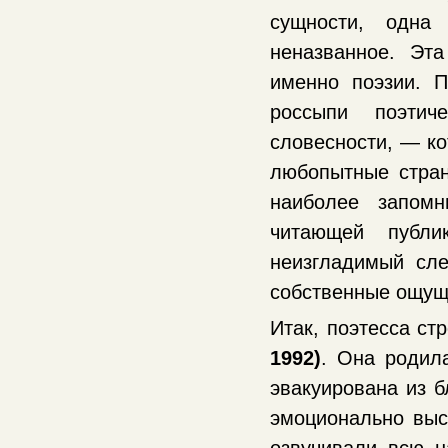
сущности, одна
неназванное. Эт
именно поэзии. 
россыпи поэтич
словесности, — ко
любопытные стран
наиболее запомн
читающей публи
неизгладимый сле
собственные ощуще
Итак, поэтесса с
1992)
. Она родила
эвакуирована из б
эмоционально выс