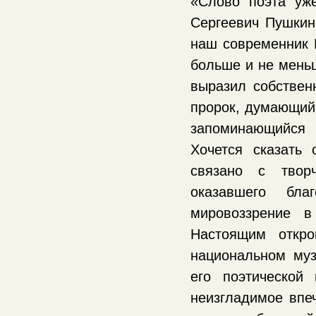
«Слово поэта уж
Сергеевич Пушкин
наш современник В
больше и не меньш
выразил собствен
пророк, думающий
запоминающийся 
Хочется сказать 
связано с твор
оказавшего бл
мировоззрение в
Настоящим откро
национальном муз
его поэтической
неизгладимое впе