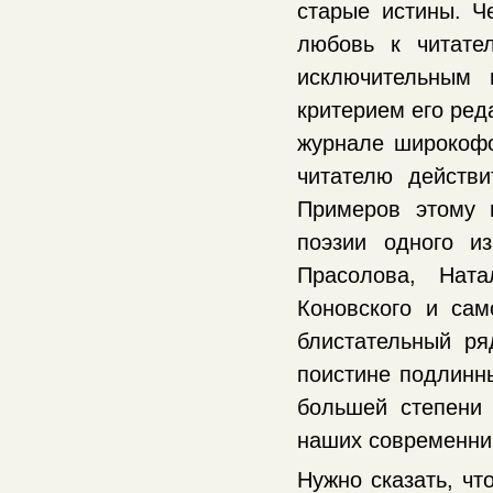
старые истины. Ч
любовь к читате
исключительным 
критерием его ред
журнале широкофо
читателю действ
Примеров этому м
поэзии одного и
Прасолова, Ната
Коновского и сам
блистательный ря
поистине подлинны
большей степени 
наших современни
Нужно сказать, чт