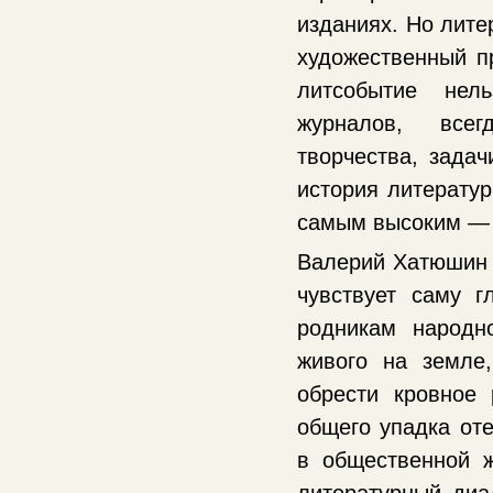
изданиях. Но лите
художественный п
литсобытие нел
журналов, всег
творчества, задач
история литератур
самым высоким —
Валерий Хатюшин п
чувствует саму г
родникам народн
живого на земле,
обрести кровное
общего упадка оте
в общественной ж
литературный диа