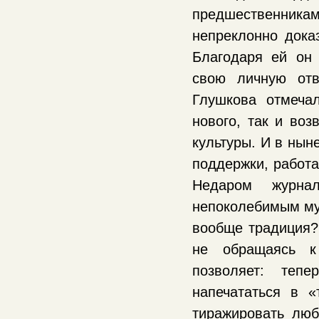
предшественник
непреклонно доказ
Благодаря ей он 
свою личную отв
Глушкова отмеча
нового, так и воз
культуры. И в нын
поддержки, работа
Недаром журна
непоколебимым му
вообще традиция? 
не обращаясь к
позволяет: теп
напечататься в 
тиражировать люб