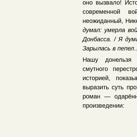
оно вызвало! Ист
современной во
неожиданный, Нико
думал: умерла вой
Донбасса. / Я дум
Зарылась в пепел
Нашу донельзя 
смутного перест
историей, показ
выразить суть про
роман — одарённ
произведении: