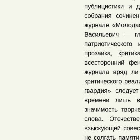
публицистики и 
собрания сочине
журнале «Молодая
Васильевич — гл
патриотического
прозаика, крит
всесторонний фе
журнала вряд ли
критического реал
гвардия» следует
времени лишь в
значимость творч
слова. Отечеств
взыскующей совес
не солгать памяти