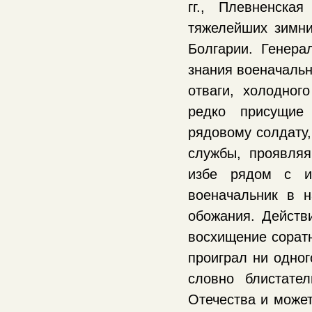
гг., Плевненска
тяжелейших зимни
Болгарии. Генера
знания военачальни
отваги, холодног
редко присущие
рядовому солдату,
службы, проявляя
избе рядом с и
военачальник в н
обожания. Действ
восхищение соратн
проиграл ни одног
словно блистате
Отечества и може