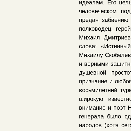
идеалам. Его цел
человеческом по
предан забвению
полководец, геро
Михаил Дмитриеви
слова: «Истинны
Михаилу Скобелев
и верными защитн
душевной просто
признание и любов
восьмилетний тур
широкую известн
внимание и поэт Н
генерала было сд
народов (хотя сег