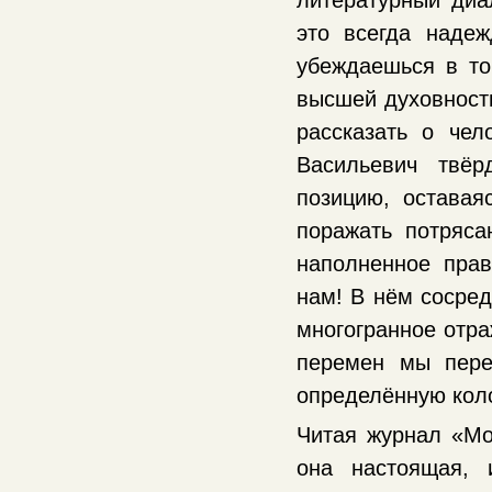
это всегда надеж
убеждаешься в то
высшей духовность
рассказать о чел
Васильевич твёр
позицию, оставая
поражать потряса
наполненное пра
нам! В нём сосре
многогранное отра
перемен мы пере
определённую кол
Читая журнал «Мо
она настоящая, 