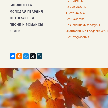
Путь измены
БИБЛИОТЕКА
Во имя Истины
МОЛОДАЯ ГВАРДИЯ
Тщета критики
ФОТОГАЛЕРЕЯ
Без Божества
ПЕСНИ И РОМАНСЫ
Назначение литературы
КНИГИ
«Фантазийные проделки черны
Путь отчуждения