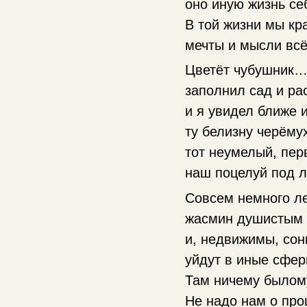
оно иную жизнь се
В той жизни мы кр
мечты и мысли вс
Цветёт чубушник…
заполнил сад и ра
и я увидел ближе 
ту белизну черёму
тот неумелый, пер
наш поцелуй под 
Совсем немного ле
жасмин душистым 
и, недвижимы, сон
уйдут в иные сфер
Там ничему былому
Не надо нам о пр