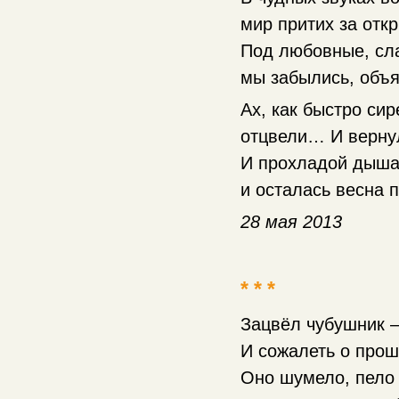
мир притих за отк
Под любовные, сл
мы забылись, объя
Ах, как быстро си
отцвели… И верну
И прохладой дыша
и осталась весна
28 мая 2013
* * *
Зацвёл чубушник 
И сожалеть о прош
Оно шумело, пело 