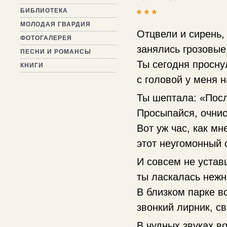
* * *
БИБЛИОТЕКА
МОЛОДАЯ ГВАРДИЯ
Отцвели и сирень,
ФОТОГАЛЕРЕЯ
занялись грозовы
ПЕСНИ И РОМАНСЫ
Ты сегодня просну
КНИГИ
с головой у меня н
Ты шептала: «Пос
Просыпайся, очни
Вот уж час, как мн
этот неугомонный
И совсем не устав
ты ласкалась неж
В близком парке в
звонкий лирник, с
В чудных звуках в