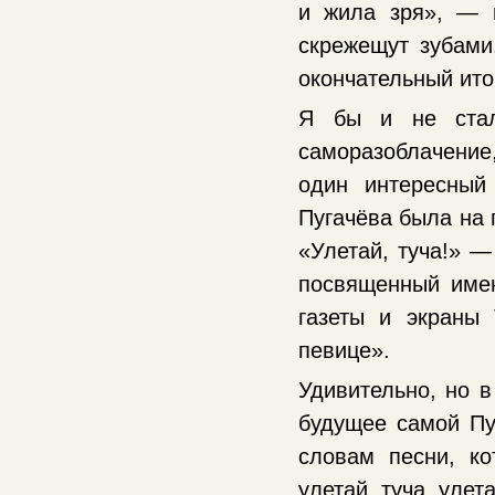
и жила зря», — н
скрежещут зубами
окончательный ито
Я бы и не стал
саморазоблачение
один интересный
Пугачёва была на 
«Улетай, туча!» —
посвященный имен
газеты и экраны
певице».
Удивительно, но в
будущее самой Пуг
словам песни, ко
улетай, туча, улет