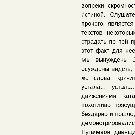
вопреки скромно
истиной. Слушате
прочего, являетс
текстов некоторы
страдать по той п
этот факт для нее
Мы вынуждены б
осуждены видеть, 
же слова, кричи
устала... устал
движениями кат
похотливо трясу
бездарно и пошло,
демонстрировалис
Пугачевой, давящи