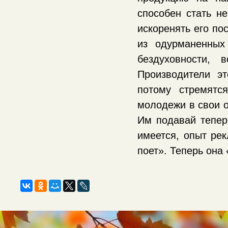
способен стать н
искоренять его по
из одурманенных
бездуховности, 
Производители э
потому стремятс
молодежи в свои о
Им подавай теперь
имеется, опыт ре
поет». Теперь она 