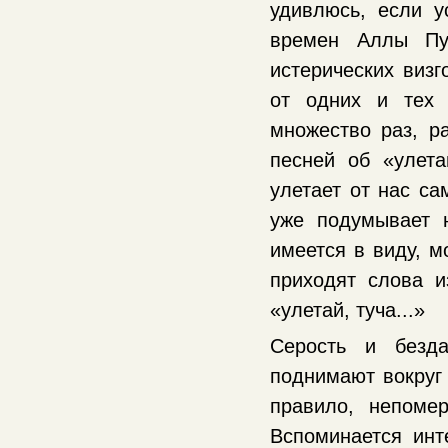
удивлюсь, если у
времен Аллы Пуг
истерических визг
от одних и тех 
множество раз, р
песней об «улет
улетает от нас с
уже подумывает н
имеется в виду, м
приходят слова и
«улетай, туча...»
Серость и безда
поднимают вокруг
правило, непоме
Вспоминается инт