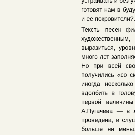
устраивать и без 
готовят нам в буд
и ее покровители?.
Тексты песен фи
художественным
выразиться, уров
много лет заполня
Но при всей сво
получились «со с
иногда нескольк
вдолбить в голо
первой величин
А.Пугачева — в л
проведена, и слуш
больше ни мень