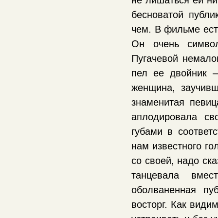
не лишаться ей ни
бесноватой публи
чем. В фильме ест
Он очень симво
Пугачевой немало
пел ее двойник 
женщина, заучив
знаменитая певиц
аплодировала св
губами в соответ
нам известного го
со своей, надо ск
танцевала вме
оболваненная пу
восторг. Как види