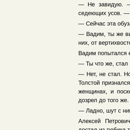
— Не завидую. —
седеющих усов. — 
— Сейчас эта обу
— Вадим, ты же ви
них, от вертихвост
Вадим попытался е
— Ты что же, стал
— Нет, не стал. Н
Толстой признался
женщинах, и поск
дозрел до того же.
— Ладно, шут с ни
Алексей Петрови
достал из тюбика 