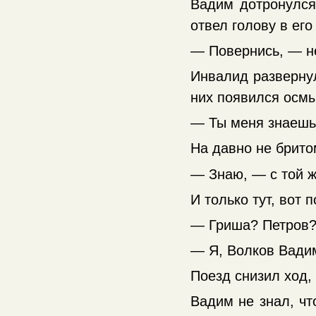
Вадим дотронулся 
отвел голову в его
— Повернись, — н
Инвалид развернул
них появился осмы
— Ты меня знаешь
На давно не брито
— Знаю, — с той ж
И только тут, вот 
— Гриша? Петров?
— Я, Волков Вадим
Поезд снизил ход,
Вадим не знал, чт