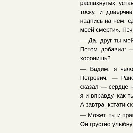
распахнутых, уста
тоску, и доверчи
надпись на нем, с
моей смерти». Печ
— Да, друг ты мой
Потом добавил: 
хоронишь?
— Вадим, я чело
Петрович. — Ран
сказал — сердце н
я и вправду, как 
А завтра, кстати 
— Может, ты и пра
Он грустно улыбну