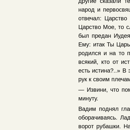
другие сказали т
народ и первосвя
отвечал: Царство
Царство Мое, то 
был предан Иудея
Ему: итак Ты Царь
родился и на то п
всякий, кто от ис
есть истина?..» В
рук к своим плеча
— Извини, что по
минуту.
Вадим поднял гла
оборачиваясь. Лад
ворот рубашки. На