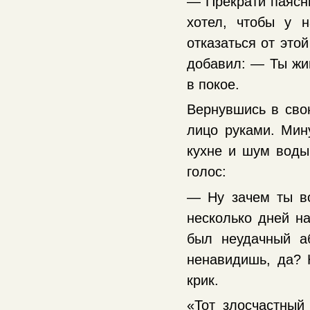
— Прекрати паясни
хотел, чтобы у 
отказаться от это
добавил: — Ты жив
в покое.
Вернувшись в свою
лицо руками. Мин
кухне и шум воды
голос:
— Ну зачем ты в
несколько дней н
был неудачный а
ненавидишь, да? 
крик.
«Тот злосчастный