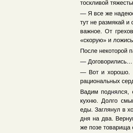
тоскливой тяжесть
— Я все же надеюс
тут не размякай и
важное. От грехо
«скорую» и ложись
После некоторой п
— Договорились…
— Вот и хорошо. 
рациональных серд
Вадим поднялся, с
кухню. Долго смы
еды. Заглянул в х
дня на два. Верну
же позе товарища 