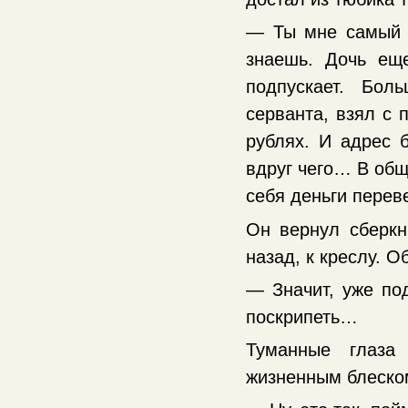
— Ты мне самый б
знаешь. Дочь ещ
подпускает. Бо
серванта, взял с 
рублях. И адрес 
вдруг чего… В общ
себя деньги перев
Он вернул сберкн
назад, к креслу. 
— Значит, уже по
поскрипеть…
Туманные глаза
жизненным блеско