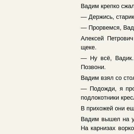
Вадим крепко сжал
— Держись, стари
— Прорвемся, Вад
Алексей Петрович
щеке.
— Ну всё, Вадик.
Позвони.
Вадим взял со сто
— Подожди, я про
подлокотники кресл
В прихожей они ещ
Вадим вышел на у
На карнизах ворко