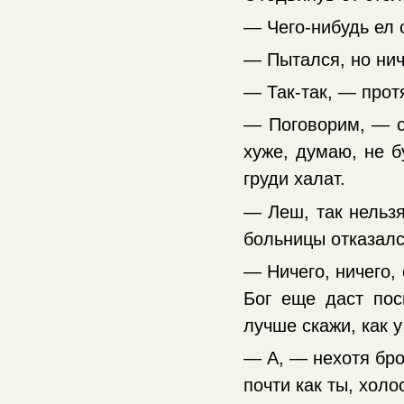
— Чего-нибудь ел 
— Пытался, но нич
— Так-так, — прот
— Поговорим, — с
хуже, думаю, не б
груди халат.
— Леш, так нельзя
больницы отказалс
— Ничего, ничего,
Бог еще даст пос
лучше скажи, как 
— А, — нехотя бро
почти как ты, холо