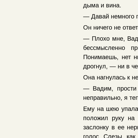
дыма и вина.
— Давай немного п
Он ничего не ответ
— Плохо мне, Вади
бессмысленно пр
Понимаешь, нет н
дрогнул, — ни в ч
Она нагнулась к н
— Вадим, прости 
неправильно, я т
Ему на шею упала
положил руку на 
заслонку в ее нер
голос. Слезы, как