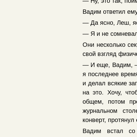
— Ну, это так, по
Вадим ответил ем
— Да ясно, Леш, я
— Я и не сомневал
Они несколько сек
свой взгляд физи
— И еще, Вадим, 
я последнее время
и делал всякие за
на это. Хочу, чт
общем, потом пр
журнальном стол
конверт, протянул
Вадим встал со