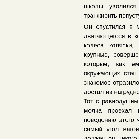
школы уволился
транжирить попусту
Он спустился в 
двигающегося в ко
колеса коляски,
крупные, соверш
которые, как е
окружающих стен
знакомое отразило
достал из нагрудн
Тот с равнодушны
молча проехал 
поведению этого 
самый угол ваго
должен он никого