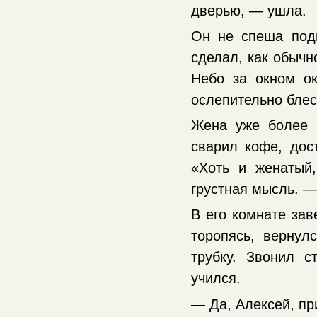
дверью, — ушла.
Он не спеша подн
сделал, как обычн
Небо за окном ок
ослепительно блес
Жена уже более г
сварил кофе, дос
«Хоть и женатый
грустная мысль. —
В его комнате за
торопясь, верну
трубку. Звонил с
учился.
— Да, Алексей, пр