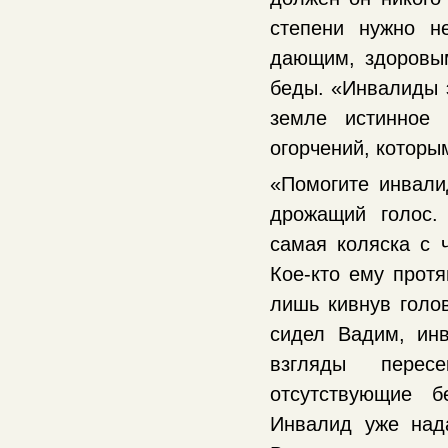
степени нужно н
дающим, здоровым
беды. «Инвалиды 
земле истинное
огорчений, котор
«Помогите инвали
дрожащий голос.
самая коляска с 
Кое-кто ему протя
лишь кивнув голов
сидел Вадим, инв
взгляды перес
отсутствующие б
Инвалид уже нада