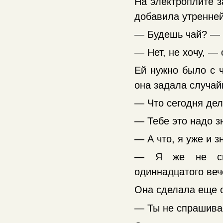
На электроплите з
добавила утренней
— Будешь чай? — в
— Нет, не хочу, — 
Ей нужно было с ч
она задала случай
— Что сегодня де
— Тебе это надо з
— А что, я уже и з
— Я же не спр
одиннадцатого веч
Она сделала еще о
— Ты не спрашивае