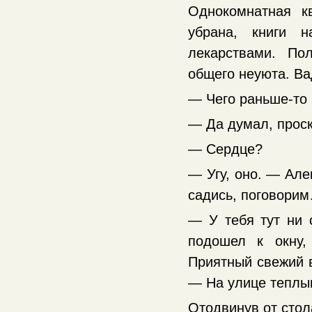
Однокомнатная к
убрана, книги 
лекарствами. По
общего неуюта. Ва
— Чего раньше-то 
— Да думал, проск
— Сердце?
— Угу, оно. — Але
садись, поговори
— У тебя тут ни 
подошел к окну,
Приятный свежий в
— На улице теплынь
Отодвинув от стол