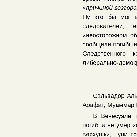
«причиной возгор
Ну кто бы мог в
следователей, 
«неосторожном о
сообщили погибшие
Следственного к
либерально-демок
Сальвадор Аль
Арафат, Муаммар 
В Венесуэле 
погиб, а не умер 
верхушки, унич