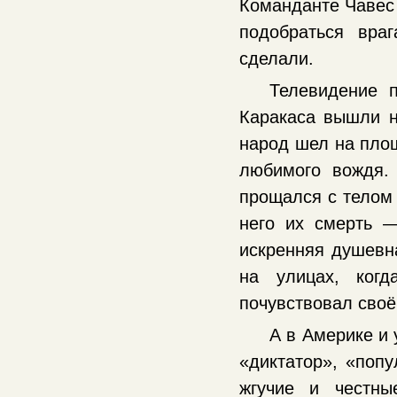
Команданте Чавес 
подобраться вра
сделали.
Телевидение п
Каракаса вышли н
народ шел на площ
любимого вождя.
прощался с телом 
него их смерть —
искренняя душевн
на улицах, когд
почувствовал своё 
А в Америке и 
«диктатор», «поп
жгучие и честны