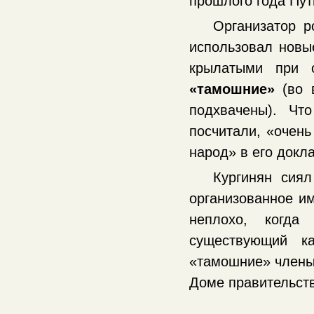
прошлого года Пут
Организатор р
использовал новые
крылатыми при 
«тамошние»
(во 
подхвачены). Чт
посчитали, «очень
народ» в его докла
Кургинян сиял
организованное им
неплохо, когда
существующий к
«тамошние» члены
Доме правительс