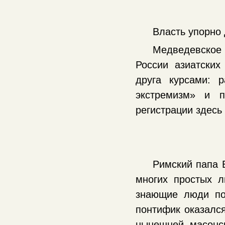
Власть упорно 
Медведевское
России азиатски
друга курсами: 
экстремизм» и п
регистрации здесь
Римский папа 
многих простых 
знающие люди пон
понтифик оказалс
нынешней масонск