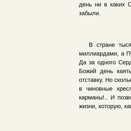
день ни в каких
забыли.
В стране тыс
миллиардами, а П
Да за одного Сер
Божий день каят
отставку. Но скол
в чиновные крес
карманы!.. И позв
жизни, которую, к