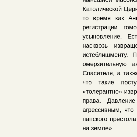
Католической Церк
то время как Ан
регистрации гом
усыновление. Ес
насквозь извращ
истеблишменту. 
омерзительную а
Спасителя, а такж
что такие пост
«толерантно»-из
права. Давлени
агрессивным, что
папского престола
на земле».