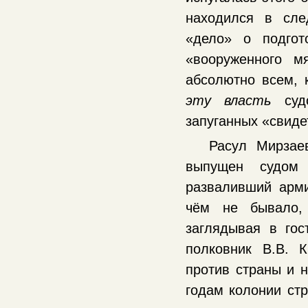
находился в сле
«дело» о подгот
«вооруженного м
абсолютно всем, 
эту власть
судо
запуганных «свиде
Расул Мирзае
выпущен судом 
разваливший арми
чём не бывало,
заглядывая в го
полковник В.В. 
против страны и н
годам колонии ст