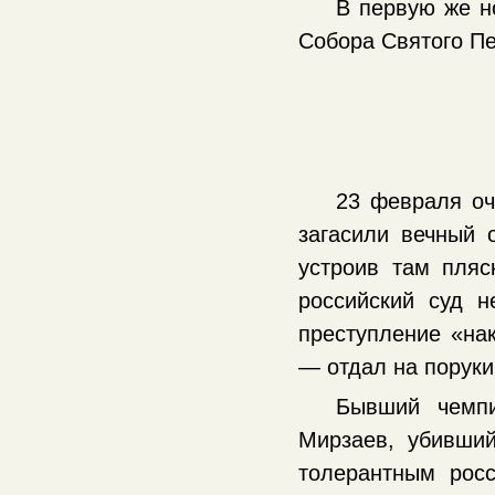
В первую же н
Собора Святого П
23 февраля оч
загасили вечный 
устроив там пля
российский суд 
преступление «нак
— отдал на порук
Бывший чемпи
Мирзаев, убивши
толерантным рос