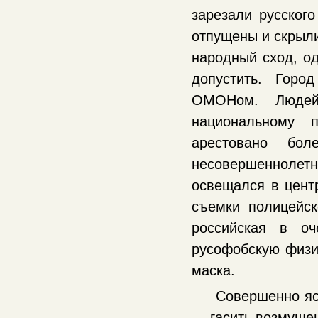
зарезали русског
отпущены и скрыл
народный сход, од
допустить. Горо
ОМОНом. Людей
национальному 
арестовано бол
несовершеннолет
освещался в цент
съемки полицейс
российская в оч
русофобскую физи
маска.
Совершенно яс
— гасить возмущен