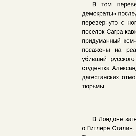
В том переве
демократы» послед
перевернуто с но
поселок Сагра кав
придуманный кем-
посажены на реа
убивший русского
студентка Алекса
дагестанских отмо
тюрьмы.
В Лондоне заг
о Гитлере Сталин.