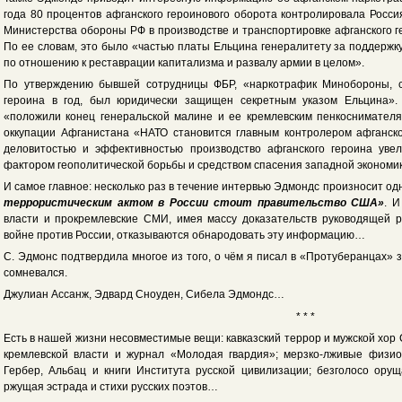
года 80 процентов афганского героинового оборота контролировала Россия
Министерства обороны РФ в производстве и транспортировке афганского ге
По ее словам, это было «частью платы Ельцина генералитету за поддержку
по отношению к реставрации капитализма и развалу армии в целом».
По утверждению бывшей сотрудницы ФБР, «наркотрафик Минобороны, с
героина в год, был юридически защищен секретным указом Ельцина».
«положили конец генеральской малине и ее кремлевским пенкоснимателя
оккупации Афганистана «НАТО становится главным контролером афганско
деловитостью и эффективностью производство афганского героина увел
фактором геополитической борьбы и средством спасения западной экономик
И самое главное: несколько раз в течение интервью Эдмондс произносит одн
террористическим актом в России стоит правительство США»
. И
власти и прокремлевские СМИ, имея массу доказательств руководящей 
войне против России, отказываются обнародовать эту информацию…
С. Эдмонс подтвердила многое из того, о чём я писал в «Протуберанцах» з
сомневался.
Джулиан Ассанж, Эдвард Сноуден, Сибела Эдмондс…
* * *
Есть в нашей жизни несовместимые вещи: кавказский террор и мужской хор
кремлевской власти и журнал «Молодая гвардия»; мерзко-лживые физио
Гербер, Альбац и книги Института русской цивилизации; безголосо ору
ржущая эстрада и стихи русских поэтов…