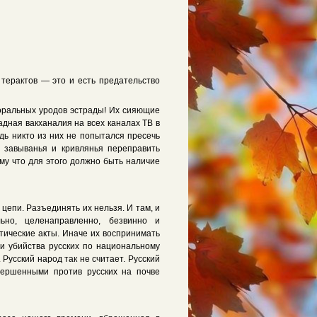
терактов — это и есть предательство
моральных уродов эстрады! Их сияющие
адная вакханалия на всех каналах ТВ в
едь никто из них не попытался пресечь
е завыванья и кривлянья переправить
ому что для этого должно быть наличие
цепи. Разъединять их нельзя. И там, и
льно, целенаправленно, безвинно и
тические акты. Иначе их воспринимать
эти убийства русских по национальному
 Русский народ так не считает. Русский
вершенными против русских на почве