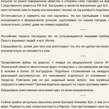
розыске за ранее совершенное убийство и спокойно себе торговал на би
Следственного комитета РФ А.И. Бастрыкин и министр внутренних дел В.А.
преступления нам по ящику рассказывают, сколько за год раскрыто подобны
Отсчитываться и заверять нас они научились. Но вот прибывшие с Кав
находящиеся в федеральном розыске, разгуливают по нашим городам, к
показательно, гуляют, даже не снимая хиджабов…
* * *
Российские теракты последних лет не сопровождаются никакими требов
Просто взрывают людей, и всё. Молча.
Спрашивается, зачем, для чего они уничтожают тех, кто не сделал им ничег
исключительно из ненависти к нам.
* * *
Продолжение войны на дорогах. 4 января на федеральной трассе М
Пензенской области многотонная фура столкнулась с пассажирским автобус
8 человек и более 20 пострадали. Подобные столкновения на междуго
ужасающей регулярностью, что невозможно отделаться от понимания 
терактов. Повторяю уже не раз заданный мною вопрос: чем гружёный
террориста-смертника? Причем водитель идущего на таран грузовика имеет 
Ежедневное уничтожение населения идет по всем направлениям.
* * *
Сейчас крайне актуальны оказались книги Григория Климова. Всё, о чем он 
мире. Педерасты уже захватили власть в Европе. Они протаскивают свои п