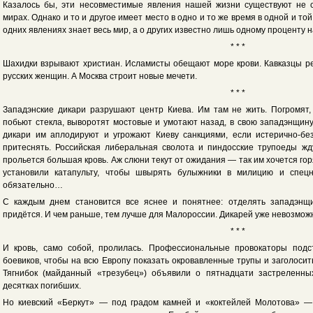
Казалось бы, эти несовместимые явления нашей жизни существуют не с
мирах. Однако и то и другое имеет место в одно и то же время в одной и той
одних явлениях знает весь мир, а о других известно лишь одному проценту 
* * *
Шахидки взрывают христиан. Исламисты обещают море крови. Кавказцы ре
русских женщин. А Москва строит новые мечети.
* * *
Западэнские дикари разрушают центр Киева. Им там не жить. Погромят, 
побьют стекла, выворотят мостовые и умотают назад, в свою западэнщин
дикари им аплодируют и угрожают Киеву санкциями, если истерично-бе
притеснять. Российская либеральная сволота и пиндосские трупоеды жд
прольется большая кровь. Аж слюни текут от ожидания — так им хочется горя
установили катапульту, чтобы швырять булыжники в милицию и спецн
обязательно…
С каждым днем становится все яснее и понятнее: отделять западэнщ
придётся. И чем раньше, тем лучше для Малороссии. Дикарей уже невозможн
* * *
И кровь, само собой, пролилась. Профессиональные провокаторы подс
боевиков, чтобы на всю Европу показать окровавленные трупы и заголосит
Тягнибок (майданный «трезубец») объявили о пятнадцати застреленн
десятках погибших.
Но киевский «Беркут» — под градом камней и «коктейлей Молотова» —