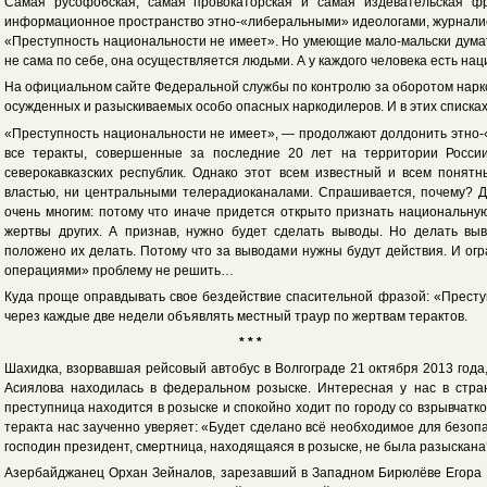
Самая русофобская, самая провокаторская и самая издевательская ф
информационное пространство этно-«либеральными» идеологами, журнали
«Преступность национальности не имеет». Но умеющие мало-мальски дума
не сама по себе, она осуществляется людьми. А у каждого человека есть на
На официальном сайте Федеральной службы по контролю за оборотом нарк
осужденных и разыскиваемых особо опасных наркодилеров. И в этих списках
«Преступность национальности не имеет», — продолжают долдонить этно-
все теракты, совершенные за последние 20 лет на территории Росси
северокавказских республик. Однако этот всем известный и всем понятн
властью, ни центральными телерадиоканалами. Спрашивается, почему? Ду
очень многим: потому что иначе придется открыто признать национальну
жертвы других. А признав, нужно будет сделать выводы. Но делать вы
положено их делать. Потому что за выводами нужны будут действия. И о
операциями» проблему не решить…
Куда проще оправдывать свое бездействие спасительной фразой: «Прест
через каждые две недели объявлять местный траур по жертвам терактов.
* * *
Шахидка, взорвавшая рейсовый автобус в Волгограде 21 октября 2013 года
Асиялова находилась в федеральном розыске. Интересная у нас в стра
преступница находится в розыске и спокойно ходит по городу со взрывчат
теракта нас заученно уверяет: «Будет сделано всё необходимое для безопа
господин президент, смертница, находящаяся в розыске, не была разыскана
Азербайджанец Орхан Зейналов, зарезавший в Западном Бирюлёве Егора