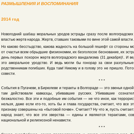
РАЗМЫШЛЕНИЯ И ВОСПОМИНАНИЯ
2014 год
Новогодний шабаш моральных уродов эстрады сразу после волгоградских 
властью жертв народа. Жертв, ставших таковыми по вине этой самой власти.
Но каково бесстыдство, какова жадность на большой гешефт со стороны 
от счастья всем обрыдшие физиономии, их безголосое беснование, их эстр
день первых похорон жертв волгоградского вандализма (31 декабря)!.. И в
это аморальное уродство. И ведь могли бы гонорар за свои разгульны
родственникам погибших. Куда там! Никому и в голову это не пришло. Пот
совести.
* * *
События в Пугачеве, в Бирюлеве и теракты в Волгораде — это звенья одной 
там действовали кавказцы, убивавшие русских. Убивавшие сознате
безжалостно. Все эти и подобные им события — не что иное, как террорис
нельзя, даже если кто-то, хоть бы и глава государства, считает, что все 
признаку совершены на «бытовой почве». Считает? Ну что ж, пусть считает.
народ знает, что все эти зверства — едины и являются терактами, со
национальной и религиозной ненависти.
* * *