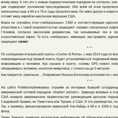
всему миру. А тех, кто с новым педерастическим порядком не согласен, он
уже подвергают уголовному преследованию. Обо всём об этом пророчески
написанных еще в 60-е и 70-е годы прошлого века. Он имел допуск к секрет
готовит миру еврейско-масонская верхушка США.
Вовсе не случайно этно-«либеральные» СМИ и соответствующие идеолог
упорством и с такой нахрапистостью защищают «права» сексуальных извращ
Г.Климов, согласно масонским документам, так называемые геи и п
искусственные евреи
. То есть «либералы», имеющие, как правило, един
защищают
своих
!
* * *
По сообщению итальянской газеты «Corrire di Roma», с мая 2014 года по вс
новорожденным под правый локоть будет устанавливаться подкожный микро
информацию о человеке. Как сказано в газете, «схемы GPS нового пок
обнаруживать человека, носителя микрочипа, с точностью до 5 метров».
Как говорится, приплыли… Откровение Иоанна Богослова исполняется с не
* * *
На сайте
Politiko
опубликованы отрывки из интервью бывшей сотрудни
американской сетевой передаче «Корбет репорт». Эдмондс впервые в о
США назвала американское правительство руководящим центром террор
Саудовской Аравии, не Пакистана или Турции, а США. И это руководство, п
Так, к примеру, финансирование кавказской Аль-Кайды в 90-е и 2000-е г
фонд.
Также Эдмондс приводит интересную информацию об афганском наркотраф