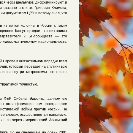
и всячески шельмуют, дискриминируют и
 сказано в книгах Григория Климова,
ным документам ЦРУ и потому знал, что
и из пятой колонны в России с таким
енцев. Как утверждает в своих книгах
редставители ЛГБТ-сообществ — это
ую «демократическую» национальность,
ей Европе в обязательном порядке всем
чип, который передает на спутник всю
оления внутри микросхемы позволяют
отвратимой точностью.
цы ФБР Сибелы Эдмондс, данном ею
ткрытом информационном пространстве
истической войны против России. Не
о ее словам, осуществляется напрямую.
оды шло через американский Исламский
ике. По ее сведениям, до осени 2001