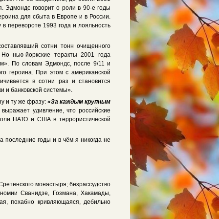
. Эдмондс говорит о роли в 90-е годы
роина для сбыта в Европе и в России.
 в перевороте 1993 года и лояльность
оставлявший сотни тонн очищенного
 Но нью-йоркские теракты 2001 года
м». По словам Эдмондс, после 9/11 и
го героина. При этом с американской
ичивается в сотни раз и становится
и и банковской системы».
у и ту же фразу:
«За каждым крупным
 выражает удивление, что российские
роли НАТО и США в террористической
а последние годы и в чём я никогда не
 Сретенского монастыря; безрассудство
номии Сванидзе, Гозмана, Хакамады,
щая, похабно кривляющаяся, дебильно