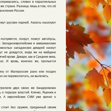
оприкасаясь, словно в параллельных
 же стране. Разница лишь в том, что об
населения России.
жут русских парней. Азиаты насилуют
поглумятся, поорут, пожгут автобусы,
у. Западноевропейские и американские
змозглых западэнских дикарей начнут
ут не дождутся, когда же на майдане
чей крови. Дикари, как в Средние века,
аз. И кровь, конечно же, прольется
ину от Малороссии рано или поздно
о ни перевоспитать, ни вылечить.
трелили двух своих же бандеровских
ь о терроре властей. Кличко, Яценюк и
ых. А европейские СМИ уже кричат о
 стоит без оружия, преданный своим