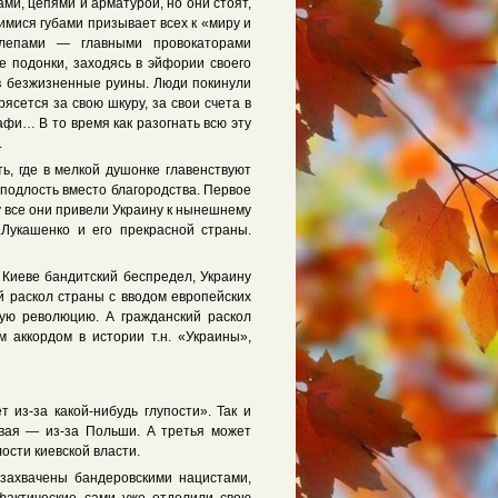
ами, цепями и арматурой, но они стоят,
мися губами призывает всех к «миру и
шлепами — главными провокаторами
 подонки, заходясь в эйфории своего
 в безжизненные руины. Люди покинули
ясется за свою шкуру, за свои счета в
фи… В то время как разогнать всю эту
.
ть, где в мелкой душонке главенствуют
 подлость вместо благородства. Первое
 все они привели Украину к нынешнему
.Лукашенко и его прекрасной страны.
 Киеве бандитский беспредел, Украину
 раскол страны с вводом европейских
ную революцию. А гражданский раскол
 аккордом в истории т.н. «Украины»,
 из-за какой-нибудь глупости». Так и
овая — из-за Польши. А третья может
ости киевской власти.
захвачены бандеровскими нацистами,
фактические сами уже отделили свою