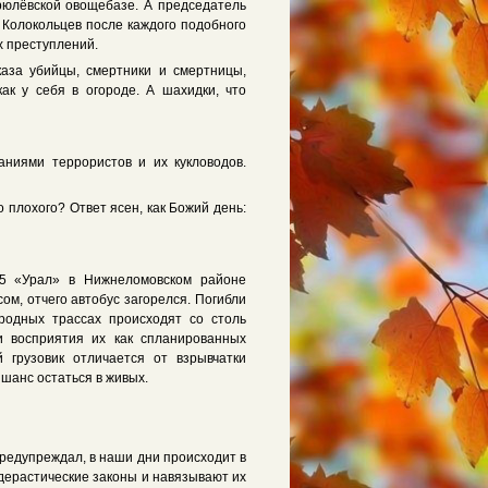
рюлёвской овощебазе. А председатель
 Колокольцев после каждого подобного
х преступлений.
каза убийцы, смертники и смертницы,
ак у себя в огороде. А шахидки, что
аниями террористов и их кукловодов.
о плохого? Ответ ясен, как Божий день:
-5 «Урал» в Нижнеломовском районе
ом, отчего автобус загорелся. Погибли
родных трассах происходят со столь
и восприятия их как спланированных
 грузовик отличается от взрывчатки
шанс остаться в живых.
предупреждал, в наши дни происходит в
едерастические законы и навязывают их