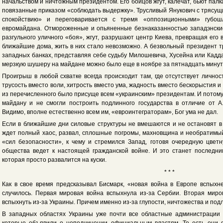
начальством и ничтожным президентом. Его бойцов жгут, калечат, бьют палк
повязанные приказом «соблюдать выдержку». Трусливый Янукович с трясущи
спокойствию» и переговаривается с тремя «оппозиционными» губо
евромайдана. Отмороженные и опьяненные безнаказанностью западэнские
разгульного уличного «боя», жгут, разрушают центр Киева, превращая его
ближайшие дома, жить в них стало невозможно. А безвольный президент тр
западных банках, представляя себе судьбу Милошевича, Хусейна или Кадда
мерзкую шушеру на майдане можно было еще в ноябре за пятнадцать минут
Проигрыш в любой схватке всегда происходит там, где отсутствует личнос
трусость вместо воли, хитрость вместо ума, жадность вместо бескорыстия и
из перечисленного было присуще всем «украинским» президентам. И потому
майдану и не смогли построить подлинного государства в отличие от А
Видимо, вполне естественно всем им, «евроинтеграторам», Бог ума не дал.
Если в ближайшие дни силовые структуры не вмешаются и не остановят в
ждет полный хаос, развал, сплошные погромы, махновщина и необратимый
«сил безопасности», к чему и стремился Запад, готовя очередную цвет
общества ведет к настоящей гражданской войне. И это станет последним
которая просто развалится на куски.
* * *
Как в свое время предсказывал Бисмарк, «новая война в Европе вспыхнет
случилось. Первая мировая война вспыхнула из-за Сербии. Вторая мир
вспыхнуть из-за Украины. Причем именно из-за глупости, ничтожества и подл
В западных областях Украины уже почти все областные администрации 
которые объявили о неподчинении официальным властям. То есть они 