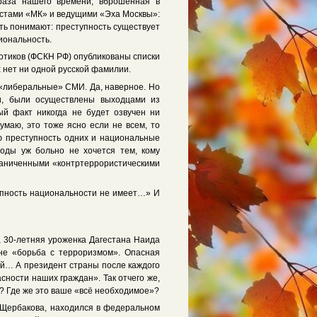
раза нашего времени, вброшенная в
стами «МК» и ведущими «Эха Москвы»:
ть понимают: преступность существует
циональность.
отиков (ФСКН РФ) опубликованы списки
 нет ни одной русской фамилии.
«либеральные» СМИ. Да, наверное. Но
и, были осуществлены выходцами из
ый факт никогда не будет озвучен ни
маю, это тоже ясно если не всем, то
ю преступность одних и национальные
воды уж больно не хочется тем, кому
граниченными «контртеррористическими
упность национальности не имеет…» И
, 30-летняя уроженка Дагестана Наида
не «борьба с терроризмом». Опасная
кой… А президент страны после каждого
сности наших граждан». Так отчего же,
? Где же это ваше «всё необходимое»?
 Щербакова, находился в федеральном