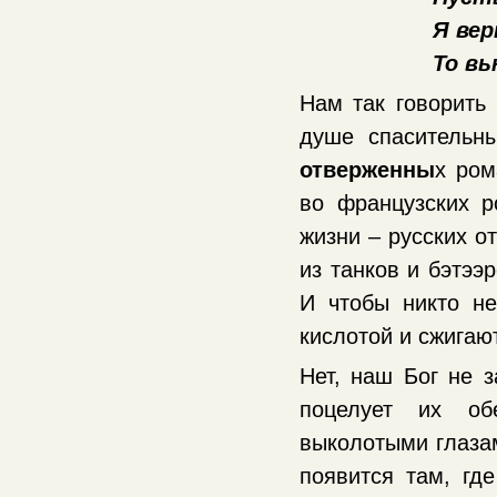
Я вер
То вь
Нам так говорить
душе спасительн
отверженны
х ром
во французских 
жизни – русских о
из танков и бэтээ
И чтобы никто не
кислотой и сжигаю
Нет, наш Бог не з
поцелует их об
выколотыми глазам
появится там, гд