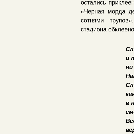
остались приклее
«Черная морда д
сотнями трупов
стадиона обклеено
Сл
и 
ни
На
Сл
ка
в 
см
Вс
ве