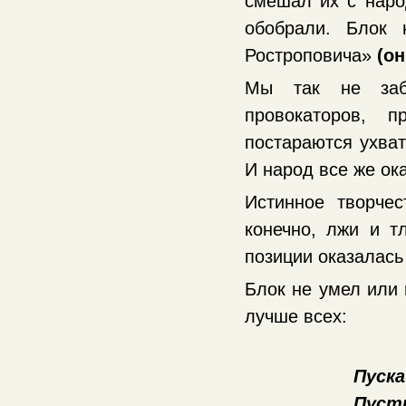
смешал их с наро
обобрали. Блок 
Ростроповича»
(о
Мы так не забл
провокаторов, п
постараются ухват
И народ все же ок
Истинное творчес
конечно, лжи и т
позиции оказалась
Блок не умел или 
лучше всех:
Пуска
Пусть