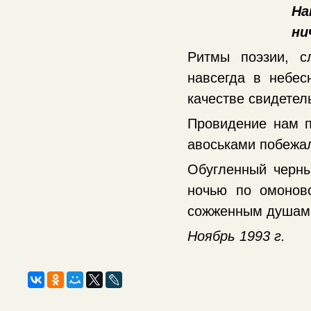
На
ни
Ритмы поэзии, с
навсегда в небе
качестве свидетел
Провидение нам п
авоськами побежа
Обугленный черны
ночью по омоновс
сожженным душа
Ноябрь 1993 г.