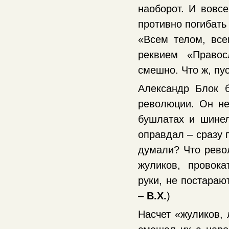
наоборот. И вовсе
противно погибать
«Всем телом, все
реквием «Правос
смешно. Что ж, пу
Александр Блок 
революции. Он не
бушлатах и шинел
оправдал – сразу 
думали? Что рево
жуликов, провок
руки, не постараю
–
В.Х.
)
Насчет «жуликов, 