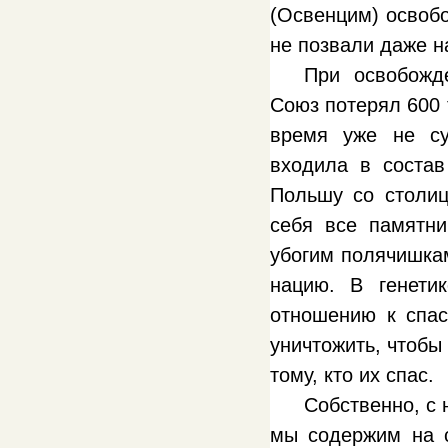
(Освенцим) освобо
не позвали даже н
При освобожд
Союз потерял 600 
время уже не су
входила в состав
Польшу со столиц
себя все памятн
убогим полячишкам
нацию. В генети
отношению к спас
уничтожить, чтобы
тому, кто их спас.
Собственно, с 
мы содержим на с