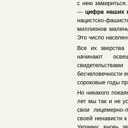
с нею замириться.
—
цифра наших 
нацистско-фашис
миллионов малень
Это число населен
Все их зверства
начинают осве
свидетельствами
бесчеловечности е
сороковые годы пр
Но никакого покая
лет мы так и не у
свои лицемерно-
своей ненависти к
Украину, вновь з