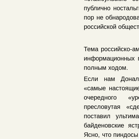
публично ностальг
пор не обнародова
российской общес
Тема российско-ам
информационных п
полным ходом.
Если нам Донал
«самые настоящие
очередного «ур
пресловутая «сд
поставил ультим
байденовские яс
Ясно, что пиндосы