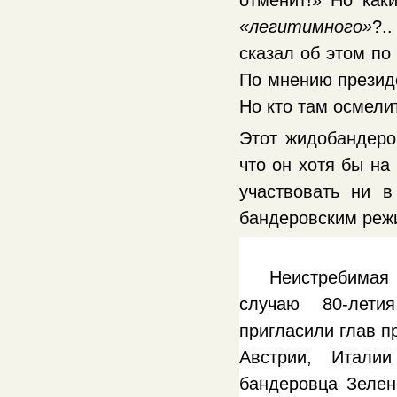
отменит!» Но ка
«легитимного»
?.
сказал об этом по
По мнению президе
Но кто там осмели
Этот жидобандеров
что он хотя бы на 
участвовать ни 
бандеровским ре
Неистребимая 
случаю 80-лети
пригласили глав п
Австрии, Итали
бандеровца Зелен